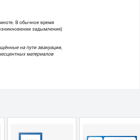
мноте. В обычное время
возникновении задымления)
ещённые на пути эвакуации,
несцентных материалов