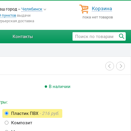
Корзина
аш город –
Челябинск
9 пунктов
выдачи
пока нет товаров
урьерская доставка
Контакты
В наличии
тры:
Пластик ПВХ
- 216 руб.
Композит