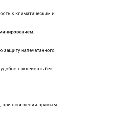
вость к климатическим и
аминированием
.
ю защиту напечатанного
 удобно наклеивать без
, при освещении прямым