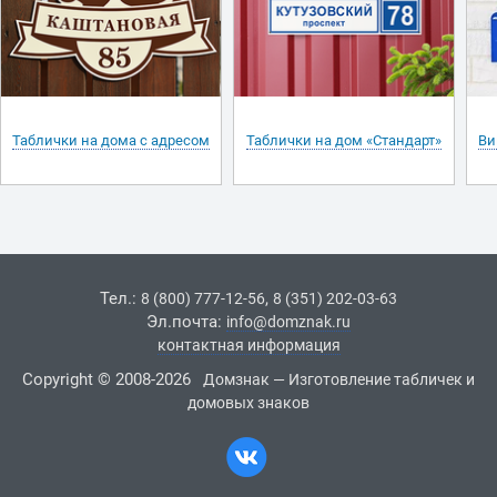
Таблички на дома с адресом
Таблички на дом «Стандарт»
Ви
Тел.:
,
8 (800) 777-12-56
8 (351) 202-03-63
Эл.почта:
info@domznak.ru
контактная информация
Copyright © 2008-2026
Домзнак — Изготовление табличек и
домовых знаков