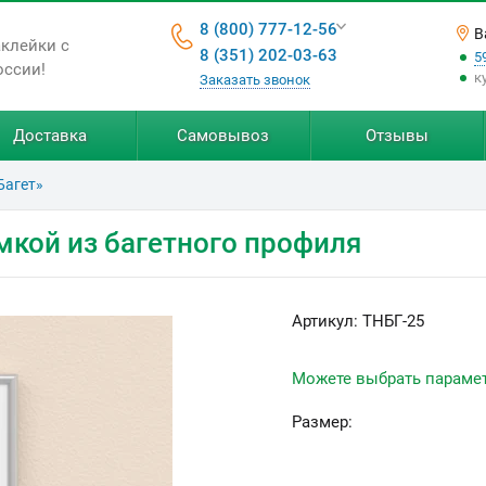
8 (800) 777-12-56
В
аклейки с
8 (351) 202-03-63
5
оссии!
к
Заказать звонок
Доставка
Самовывоз
Отзывы
Багет»
мкой из багетного профиля
Артикул:
ТНБГ-25
Можете выбрать параме
Размер: