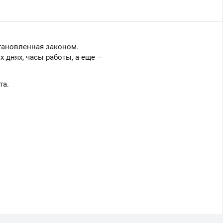
тановленная законом.
 днях, часы работы, а еще –
та.