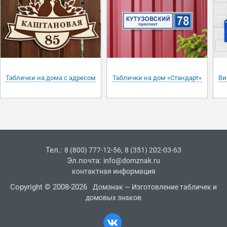
Таблички на дома с адресом
Таблички на дом «Стандарт»
Ви
Тел.:
,
8 (800) 777-12-56
8 (351) 202-03-63
Эл.почта:
info@domznak.ru
контактная информация
Copyright © 2008-2026
Домзнак — Изготовление табличек и
домовых знаков