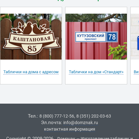
Таблички на дома с адресом
Таблички на дом «Стандарт»
Ви
Тел.:
,
8 (800) 777-12-56
8 (351) 202-03-63
Эл.почта:
info@domznak.ru
контактная информация
Copyright © 2008-2026
Домзнак — Изготовление табличек и