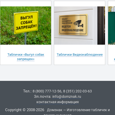
Таблички «Выгул собак
Таблички Видеонаблюдение
запрещен»
Тел.:
,
8 (800) 777-12-56
8 (351) 202-03-63
Эл.почта:
info@domznak.ru
контактная информация
Copyright © 2008-2026
Домзнак — Изготовление табличек и