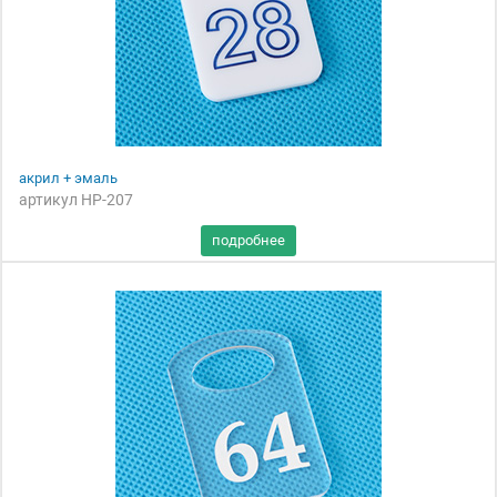
акрил + эмаль
артикул НР-207